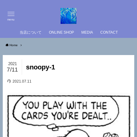
menu
当店について
ONLINE SHOP
MEDIA
CONTACT
Home
2021
snoopy-1
7/11
2021.07.11