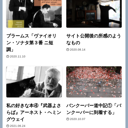
ブラームス「ヴァイオリ
サイト公開後の所感のよう
ン・ソナタ第３番 ニ短
なもの
調」
2020.08.14
2020.11.10
私の好きな本④『武器よさ
バンクーバー道中記①「バ
らば』アーネスト・ヘミン
ンクーバーに到着する」
グウェイ
2020.10.07
2021.06.24