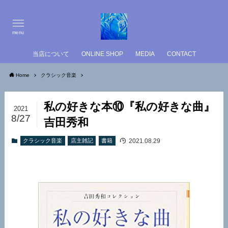
menu
当店について
ONLINE SHOP
MEDIA
CONTACT
Home
クラシック音楽
私の好きな本⑩『私の好きな曲』
2021
8/27
吉田秀和
2021.08.29
クラシック音楽
店主雑記
書籍