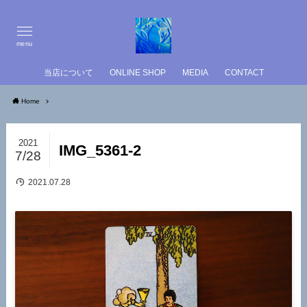
menu
当店について
ONLINE SHOP
MEDIA
CONTACT
Home
2021
IMG_5361-2
7/28
2021.07.28